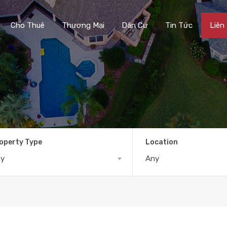
Cho Thuê
Thương Mại
Dân Cư
Tin Tức
Liên
operty Type
Location
ny
Any