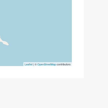
Leaflet
| ©
OpenStreetMap
contributors