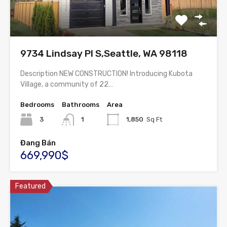
9734 Lindsay Pl S,Seattle, WA 98118
Description NEW CONSTRUCTION! Introducing Kubota
Village, a community of 22…
Bedrooms
Bathrooms
Area
3
1
1,850
Sq Ft
Đang Bán
669,990$
Featured