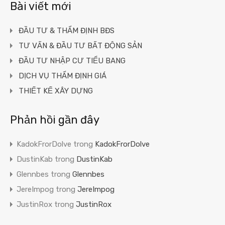
Bài viết mới
ĐẦU TƯ & THẨM ĐỊNH BĐS
TƯ VẤN & ĐẦU TƯ BẤT ĐỘNG SẢN
ĐẦU TƯ NHẬP CƯ TIỂU BANG
DỊCH VỤ THẨM ĐỊNH GIÁ
THIẾT KẾ XÂY DỰNG
Phản hồi gần đây
KadokFrorDolve
trong
KadokFrorDolve
DustinKab
trong
DustinKab
Glennbes
trong
Glennbes
JereImpog
trong
JereImpog
JustinRox
trong
JustinRox