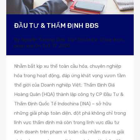
ĐẦU TƯ & THẨM ĐỊNH BĐS
By
Nguyễn Trương Diệu Trân
Posted in
Chưa được
phân loại
On
Th7 17, 2020
Nhằm bắt kịp xu thế toàn cầu hóa, chuyên nghiệp
hóa trong hoạt động, đáp ứng khát vọng vươn tầm
thế giới của Doanh nghiệp Việt; Thẩm Định Giá
Hoàng Quân (HQA) thành lập công ty CP Đầu Tư &
Thẩm Định Quốc Tế Indochina (INA) – sở hữu
những giải pháp toàn diện, đột phá không chỉ trong
lĩnh vực thẩm định mà còn trong lĩnh vực đầu tư
Kinh doanh trên phạm vi toàn cầu nhằm đưa ra giải